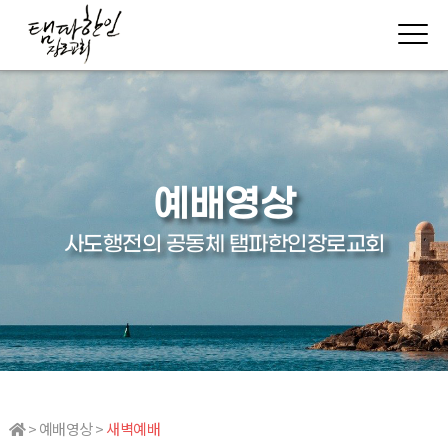
예배영상
사도행전의 공동체 탬파한인장로교회
> 예배영상 >
새벽예배