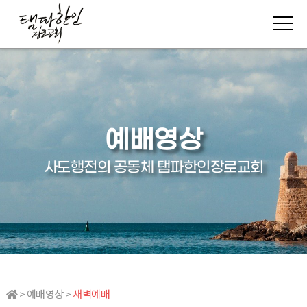
예배영상
사도행전의 공동체 탬파한인장로교회
> 예배영상 >
새벽예배