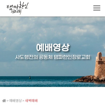
예배영상
사도행전의 공동체 탬파한인장로교회
> 예배영상 >
새벽예배