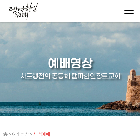
예배영상
사도행전의 공동체 탬파한인장로교회
> 예배영상 >
새벽예배