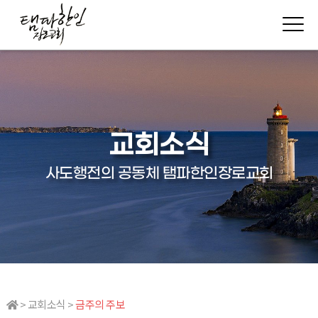
교회소식
사도행전의 공동체 탬파한인장로교회
> 교회소식 >
금주의 주보