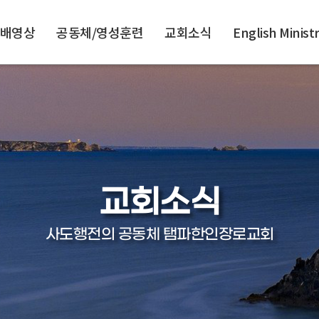
배영상
공동체/영성훈련
교회소식
English Minist
교회소식
사도행전의 공동체 탬파한인장로교회