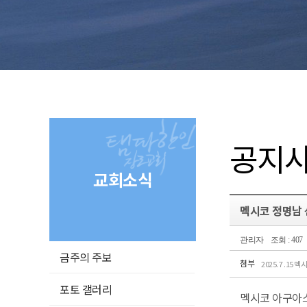
공지
교회소식
멕시코 정명남 
관리자
조회 : 407
금주의 주보
첨부
2025. 7 .1
포토 갤러리
멕시코 아구아